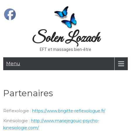
Skip
to
content
Solen Lozach
EFT et massages bien-être
Menu
Partenaires
Réflexologie :
https://www.brigitte-reflexologue.fr/
Kinésiologie :
http://www.mariejegouic-psycho-
kinesiologie.com/