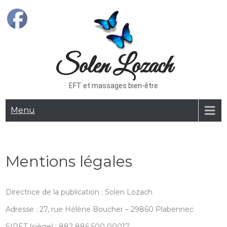
Skip
to
content
Solen Lozach
EFT et massages bien-être
Menu
Mentions légales
Directrice de la publication : Solen Lozach
Adresse : 27, rue Hélène Boucher – 29860 Plabennec
SIRET (siège) : 882 886 500 00017