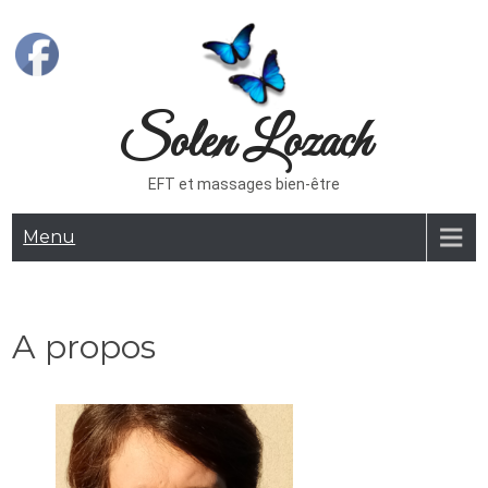
Skip
to
content
Solen Lozach
EFT et massages bien-être
Menu
A propos